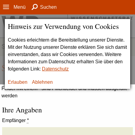
Menü
Suchen
Hinweis zur Verwendung von Cookies
Cookies erleichtern die Bereitstellung unserer Dienste.
SERVICE
Mit der Nutzung unserer Dienste erklären Sie sich damit
einverstanden, dass wir Cookies verwenden. Weitere
Informationen zum Datenschutz erhalten Sie über den
Seite empfehlen
folgenden Link:
Datenschutz
Erlauben
Ablehnen
Felder mit einem * sind Pflichtfelder und müssen ausgefüllt
werden
Ihre Angaben
Empfänger
*