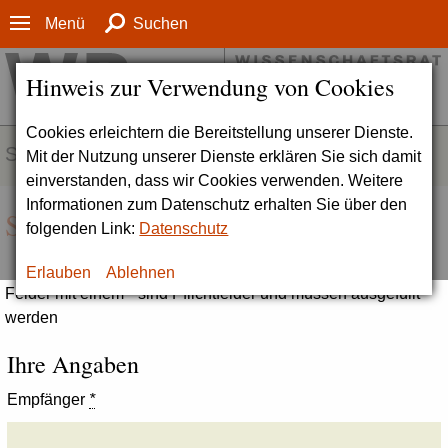
Menü
Suchen
Hinweis zur Verwendung von Cookies
Cookies erleichtern die Bereitstellung unserer Dienste.
SERVICE
Mit der Nutzung unserer Dienste erklären Sie sich damit
einverstanden, dass wir Cookies verwenden. Weitere
Informationen zum Datenschutz erhalten Sie über den
Seite empfehlen
folgenden Link:
Datenschutz
Erlauben
Ablehnen
Felder mit einem * sind Pflichtfelder und müssen ausgefüllt
werden
Ihre Angaben
Empfänger
*