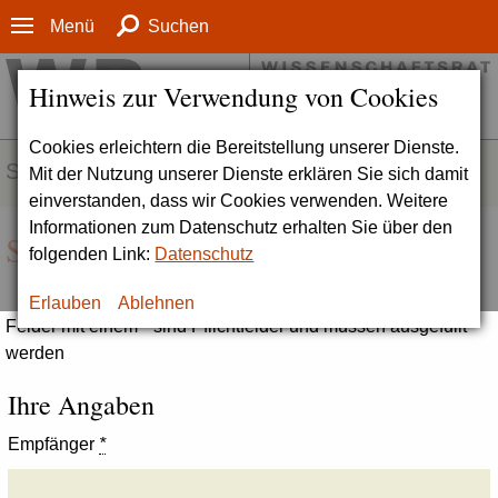
Menü
Suchen
Hinweis zur Verwendung von Cookies
Cookies erleichtern die Bereitstellung unserer Dienste.
SERVICE
Mit der Nutzung unserer Dienste erklären Sie sich damit
einverstanden, dass wir Cookies verwenden. Weitere
Informationen zum Datenschutz erhalten Sie über den
Seite empfehlen
folgenden Link:
Datenschutz
Erlauben
Ablehnen
Felder mit einem * sind Pflichtfelder und müssen ausgefüllt
werden
Ihre Angaben
Empfänger
*