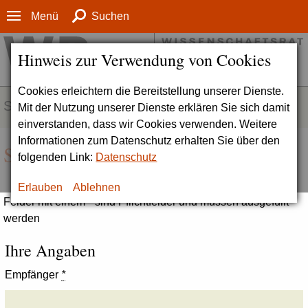
Menü
Suchen
Hinweis zur Verwendung von Cookies
Cookies erleichtern die Bereitstellung unserer Dienste.
SERVICE
Mit der Nutzung unserer Dienste erklären Sie sich damit
einverstanden, dass wir Cookies verwenden. Weitere
Informationen zum Datenschutz erhalten Sie über den
Seite empfehlen
folgenden Link:
Datenschutz
Erlauben
Ablehnen
Felder mit einem * sind Pflichtfelder und müssen ausgefüllt
werden
Ihre Angaben
Empfänger
*