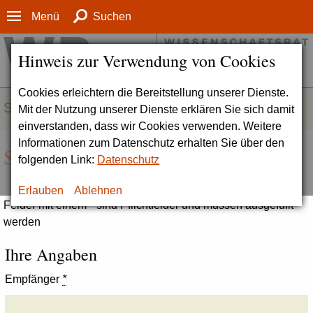
Menü
Suchen
Hinweis zur Verwendung von Cookies
Cookies erleichtern die Bereitstellung unserer Dienste.
SERVICE
Mit der Nutzung unserer Dienste erklären Sie sich damit
einverstanden, dass wir Cookies verwenden. Weitere
Informationen zum Datenschutz erhalten Sie über den
Seite empfehlen
folgenden Link:
Datenschutz
Erlauben
Ablehnen
Felder mit einem * sind Pflichtfelder und müssen ausgefüllt
werden
Ihre Angaben
Empfänger
*