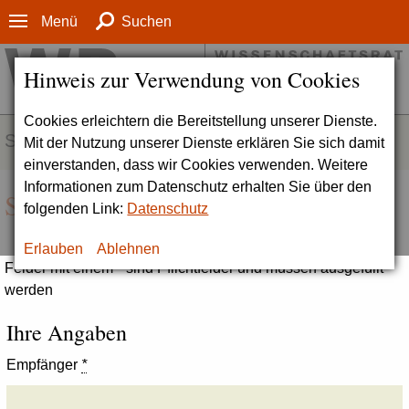
Menü
Suchen
Hinweis zur Verwendung von Cookies
Cookies erleichtern die Bereitstellung unserer Dienste.
SERVICE
Mit der Nutzung unserer Dienste erklären Sie sich damit
einverstanden, dass wir Cookies verwenden. Weitere
Informationen zum Datenschutz erhalten Sie über den
Seite empfehlen
folgenden Link:
Datenschutz
Erlauben
Ablehnen
Felder mit einem * sind Pflichtfelder und müssen ausgefüllt
werden
Ihre Angaben
Empfänger
*