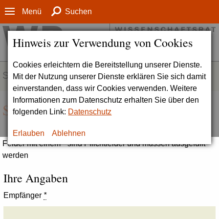
Menü
Suchen
Hinweis zur Verwendung von Cookies
Cookies erleichtern die Bereitstellung unserer Dienste.
SERVICE
Mit der Nutzung unserer Dienste erklären Sie sich damit
einverstanden, dass wir Cookies verwenden. Weitere
Informationen zum Datenschutz erhalten Sie über den
Seite empfehlen
folgenden Link:
Datenschutz
Erlauben
Ablehnen
Felder mit einem * sind Pflichtfelder und müssen ausgefüllt
werden
Ihre Angaben
Empfänger
*