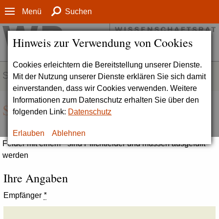
Menü
Suchen
Hinweis zur Verwendung von Cookies
Cookies erleichtern die Bereitstellung unserer Dienste.
SERVICE
Mit der Nutzung unserer Dienste erklären Sie sich damit
einverstanden, dass wir Cookies verwenden. Weitere
Informationen zum Datenschutz erhalten Sie über den
Seite empfehlen
folgenden Link:
Datenschutz
Erlauben
Ablehnen
Felder mit einem * sind Pflichtfelder und müssen ausgefüllt
werden
Ihre Angaben
Empfänger
*