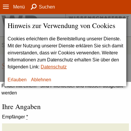
Menü
Suchen
Hinweis zur Verwendung von Cookies
Cookies erleichtern die Bereitstellung unserer Dienste.
SERVICE
Mit der Nutzung unserer Dienste erklären Sie sich damit
einverstanden, dass wir Cookies verwenden. Weitere
Informationen zum Datenschutz erhalten Sie über den
Seite empfehlen
folgenden Link:
Datenschutz
Erlauben
Ablehnen
Felder mit einem * sind Pflichtfelder und müssen ausgefüllt
werden
Ihre Angaben
Empfänger
*