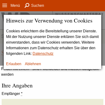
Menü
Suchen
Hinweis zur Verwendung von Cookies
Cookies erleichtern die Bereitstellung unserer Dienste.
SERVICE
Mit der Nutzung unserer Dienste erklären Sie sich damit
einverstanden, dass wir Cookies verwenden. Weitere
Informationen zum Datenschutz erhalten Sie über den
Seite empfehlen
folgenden Link:
Datenschutz
Erlauben
Ablehnen
Felder mit einem * sind Pflichtfelder und müssen ausgefüllt
werden
Ihre Angaben
Empfänger
*