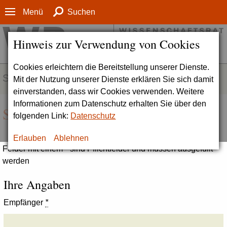
Menü
Suchen
Hinweis zur Verwendung von Cookies
Cookies erleichtern die Bereitstellung unserer Dienste.
SERVICE
Mit der Nutzung unserer Dienste erklären Sie sich damit
einverstanden, dass wir Cookies verwenden. Weitere
Informationen zum Datenschutz erhalten Sie über den
Seite empfehlen
folgenden Link:
Datenschutz
Erlauben
Ablehnen
Felder mit einem * sind Pflichtfelder und müssen ausgefüllt
werden
Ihre Angaben
Empfänger
*