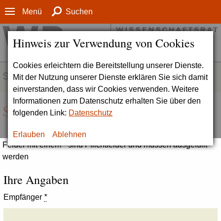
Menü
Suchen
Hinweis zur Verwendung von Cookies
Cookies erleichtern die Bereitstellung unserer Dienste.
SERVICE
Mit der Nutzung unserer Dienste erklären Sie sich damit
einverstanden, dass wir Cookies verwenden. Weitere
Informationen zum Datenschutz erhalten Sie über den
Seite empfehlen
folgenden Link:
Datenschutz
Erlauben
Ablehnen
Felder mit einem * sind Pflichtfelder und müssen ausgefüllt
werden
Ihre Angaben
Empfänger
*