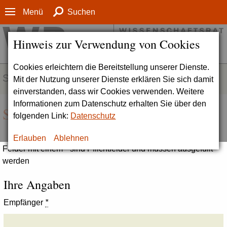
Menü
Suchen
Hinweis zur Verwendung von Cookies
Cookies erleichtern die Bereitstellung unserer Dienste.
SERVICE
Mit der Nutzung unserer Dienste erklären Sie sich damit
einverstanden, dass wir Cookies verwenden. Weitere
Informationen zum Datenschutz erhalten Sie über den
Seite empfehlen
folgenden Link:
Datenschutz
Erlauben
Ablehnen
Felder mit einem * sind Pflichtfelder und müssen ausgefüllt
werden
Ihre Angaben
Empfänger
*