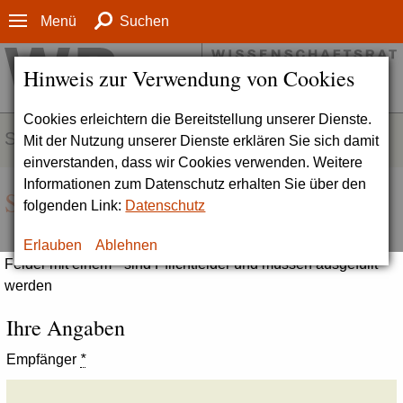
Menü
Suchen
Hinweis zur Verwendung von Cookies
Cookies erleichtern die Bereitstellung unserer Dienste.
SERVICE
Mit der Nutzung unserer Dienste erklären Sie sich damit
einverstanden, dass wir Cookies verwenden. Weitere
Informationen zum Datenschutz erhalten Sie über den
Seite empfehlen
folgenden Link:
Datenschutz
Erlauben
Ablehnen
Felder mit einem * sind Pflichtfelder und müssen ausgefüllt
werden
Ihre Angaben
Empfänger
*