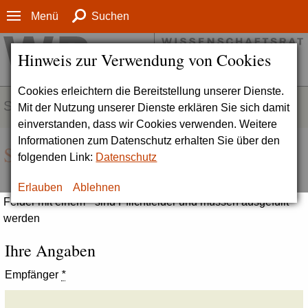
Menü
Suchen
Hinweis zur Verwendung von Cookies
Cookies erleichtern die Bereitstellung unserer Dienste.
SERVICE
Mit der Nutzung unserer Dienste erklären Sie sich damit
einverstanden, dass wir Cookies verwenden. Weitere
Informationen zum Datenschutz erhalten Sie über den
Seite empfehlen
folgenden Link:
Datenschutz
Erlauben
Ablehnen
Felder mit einem * sind Pflichtfelder und müssen ausgefüllt
werden
Ihre Angaben
Empfänger
*