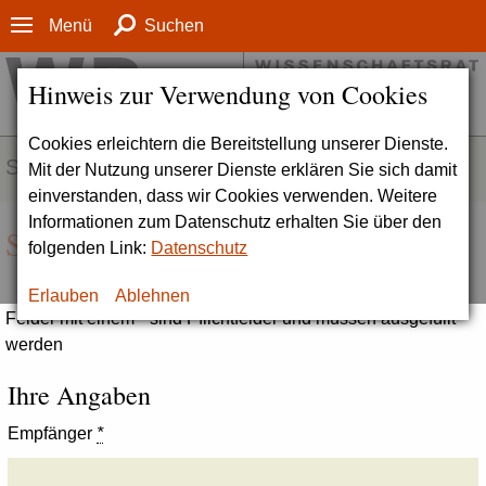
Menü
Suchen
Hinweis zur Verwendung von Cookies
Cookies erleichtern die Bereitstellung unserer Dienste.
SERVICE
Mit der Nutzung unserer Dienste erklären Sie sich damit
einverstanden, dass wir Cookies verwenden. Weitere
Informationen zum Datenschutz erhalten Sie über den
Seite empfehlen
folgenden Link:
Datenschutz
Erlauben
Ablehnen
Felder mit einem * sind Pflichtfelder und müssen ausgefüllt
werden
Ihre Angaben
Empfänger
*