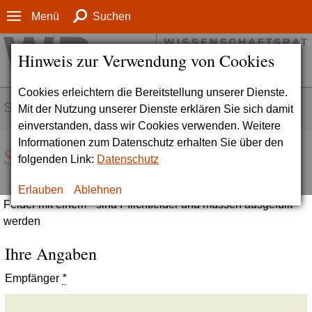
Menü
Suchen
Hinweis zur Verwendung von Cookies
Cookies erleichtern die Bereitstellung unserer Dienste.
SERVICE
Mit der Nutzung unserer Dienste erklären Sie sich damit
einverstanden, dass wir Cookies verwenden. Weitere
Informationen zum Datenschutz erhalten Sie über den
Seite empfehlen
folgenden Link:
Datenschutz
Erlauben
Ablehnen
Felder mit einem * sind Pflichtfelder und müssen ausgefüllt
werden
Ihre Angaben
Empfänger
*