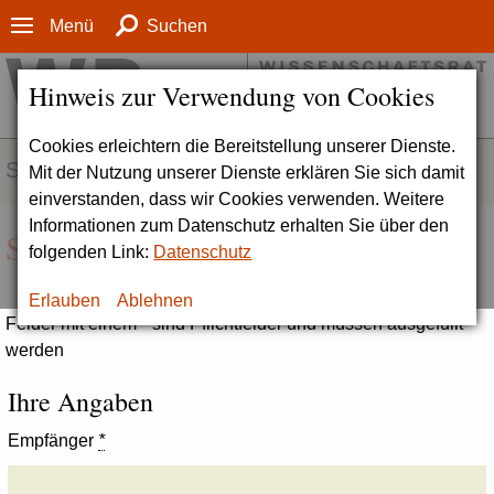
Menü
Suchen
Hinweis zur Verwendung von Cookies
Cookies erleichtern die Bereitstellung unserer Dienste.
SERVICE
Mit der Nutzung unserer Dienste erklären Sie sich damit
einverstanden, dass wir Cookies verwenden. Weitere
Informationen zum Datenschutz erhalten Sie über den
Seite empfehlen
folgenden Link:
Datenschutz
Erlauben
Ablehnen
Felder mit einem * sind Pflichtfelder und müssen ausgefüllt
werden
Ihre Angaben
Empfänger
*