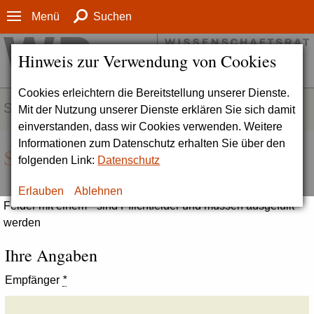
Menü
Suchen
Hinweis zur Verwendung von Cookies
Cookies erleichtern die Bereitstellung unserer Dienste.
SERVICE
Mit der Nutzung unserer Dienste erklären Sie sich damit
einverstanden, dass wir Cookies verwenden. Weitere
Informationen zum Datenschutz erhalten Sie über den
Seite empfehlen
folgenden Link:
Datenschutz
Erlauben
Ablehnen
Felder mit einem * sind Pflichtfelder und müssen ausgefüllt
werden
Ihre Angaben
Empfänger
*