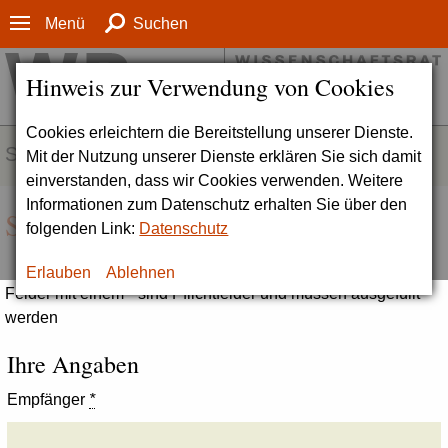
Menü
Suchen
Hinweis zur Verwendung von Cookies
Cookies erleichtern die Bereitstellung unserer Dienste.
SERVICE
Mit der Nutzung unserer Dienste erklären Sie sich damit
einverstanden, dass wir Cookies verwenden. Weitere
Informationen zum Datenschutz erhalten Sie über den
Seite empfehlen
folgenden Link:
Datenschutz
Erlauben
Ablehnen
Felder mit einem * sind Pflichtfelder und müssen ausgefüllt
werden
Ihre Angaben
Empfänger
*