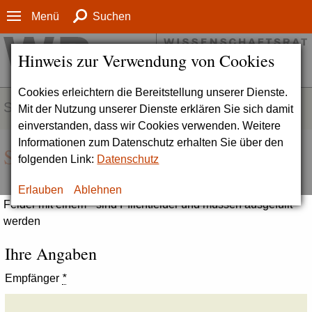
Menü
Suchen
Hinweis zur Verwendung von Cookies
Cookies erleichtern die Bereitstellung unserer Dienste.
SERVICE
Mit der Nutzung unserer Dienste erklären Sie sich damit
einverstanden, dass wir Cookies verwenden. Weitere
Informationen zum Datenschutz erhalten Sie über den
Seite empfehlen
folgenden Link:
Datenschutz
Erlauben
Ablehnen
Felder mit einem * sind Pflichtfelder und müssen ausgefüllt
werden
Ihre Angaben
Empfänger
*