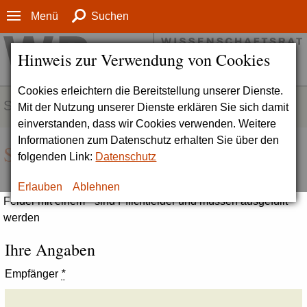
Menü
Suchen
Hinweis zur Verwendung von Cookies
Cookies erleichtern die Bereitstellung unserer Dienste.
SERVICE
Mit der Nutzung unserer Dienste erklären Sie sich damit
einverstanden, dass wir Cookies verwenden. Weitere
Informationen zum Datenschutz erhalten Sie über den
Seite empfehlen
folgenden Link:
Datenschutz
Erlauben
Ablehnen
Felder mit einem * sind Pflichtfelder und müssen ausgefüllt
werden
Ihre Angaben
Empfänger
*