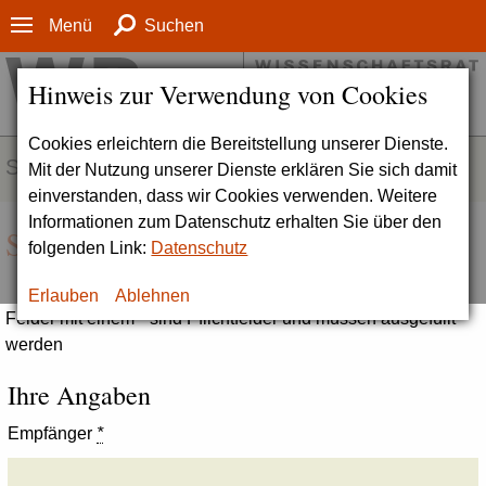
Menü
Suchen
Hinweis zur Verwendung von Cookies
Cookies erleichtern die Bereitstellung unserer Dienste.
SERVICE
Mit der Nutzung unserer Dienste erklären Sie sich damit
einverstanden, dass wir Cookies verwenden. Weitere
Informationen zum Datenschutz erhalten Sie über den
Seite empfehlen
folgenden Link:
Datenschutz
Erlauben
Ablehnen
Felder mit einem * sind Pflichtfelder und müssen ausgefüllt
werden
Ihre Angaben
Empfänger
*