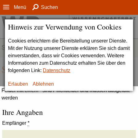
Menü
Suchen
Hinweis zur Verwendung von Cookies
Cookies erleichtern die Bereitstellung unserer Dienste.
SERVICE
Mit der Nutzung unserer Dienste erklären Sie sich damit
einverstanden, dass wir Cookies verwenden. Weitere
Informationen zum Datenschutz erhalten Sie über den
Seite empfehlen
folgenden Link:
Datenschutz
Erlauben
Ablehnen
Felder mit einem * sind Pflichtfelder und müssen ausgefüllt
werden
Ihre Angaben
Empfänger
*