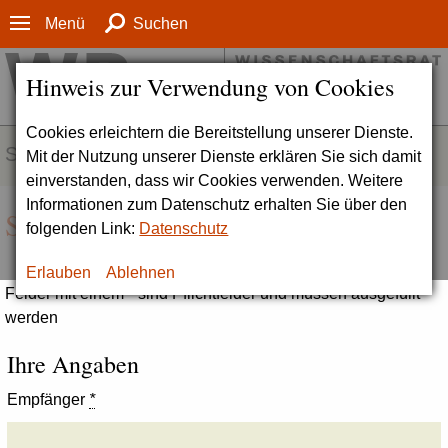
Menü
Suchen
Hinweis zur Verwendung von Cookies
Cookies erleichtern die Bereitstellung unserer Dienste.
SERVICE
Mit der Nutzung unserer Dienste erklären Sie sich damit
einverstanden, dass wir Cookies verwenden. Weitere
Informationen zum Datenschutz erhalten Sie über den
Seite empfehlen
folgenden Link:
Datenschutz
Erlauben
Ablehnen
Felder mit einem * sind Pflichtfelder und müssen ausgefüllt
werden
Ihre Angaben
Empfänger
*