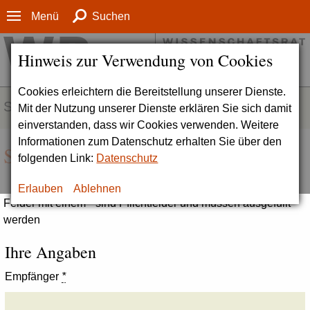
Menü
Suchen
Hinweis zur Verwendung von Cookies
Cookies erleichtern die Bereitstellung unserer Dienste.
SERVICE
Mit der Nutzung unserer Dienste erklären Sie sich damit
einverstanden, dass wir Cookies verwenden. Weitere
Informationen zum Datenschutz erhalten Sie über den
Seite empfehlen
folgenden Link:
Datenschutz
Erlauben
Ablehnen
Felder mit einem * sind Pflichtfelder und müssen ausgefüllt
werden
Ihre Angaben
Empfänger
*