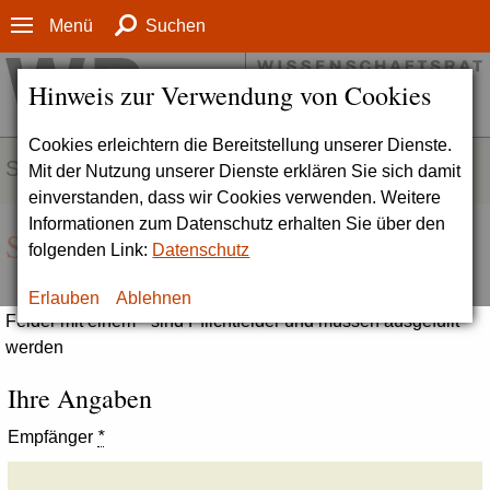
Menü
Suchen
Hinweis zur Verwendung von Cookies
Cookies erleichtern die Bereitstellung unserer Dienste.
SERVICE
Mit der Nutzung unserer Dienste erklären Sie sich damit
einverstanden, dass wir Cookies verwenden. Weitere
Informationen zum Datenschutz erhalten Sie über den
Seite empfehlen
folgenden Link:
Datenschutz
Erlauben
Ablehnen
Felder mit einem * sind Pflichtfelder und müssen ausgefüllt
werden
Ihre Angaben
Empfänger
*