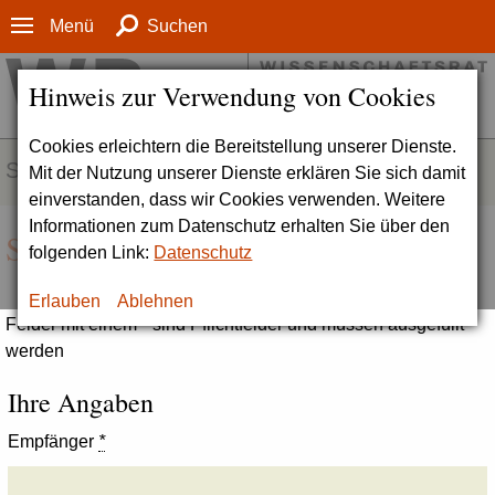
Menü
Suchen
Hinweis zur Verwendung von Cookies
Cookies erleichtern die Bereitstellung unserer Dienste.
SERVICE
Mit der Nutzung unserer Dienste erklären Sie sich damit
einverstanden, dass wir Cookies verwenden. Weitere
Informationen zum Datenschutz erhalten Sie über den
Seite empfehlen
folgenden Link:
Datenschutz
Erlauben
Ablehnen
Felder mit einem * sind Pflichtfelder und müssen ausgefüllt
werden
Ihre Angaben
Empfänger
*