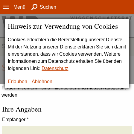
Menü
Suchen
Hinweis zur Verwendung von Cookies
Cookies erleichtern die Bereitstellung unserer Dienste.
SERVICE
Mit der Nutzung unserer Dienste erklären Sie sich damit
einverstanden, dass wir Cookies verwenden. Weitere
Informationen zum Datenschutz erhalten Sie über den
Seite empfehlen
folgenden Link:
Datenschutz
Erlauben
Ablehnen
Felder mit einem * sind Pflichtfelder und müssen ausgefüllt
werden
Ihre Angaben
Empfänger
*