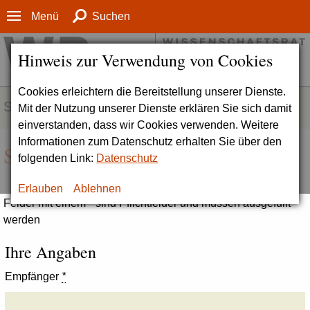
Menü
Suchen
Hinweis zur Verwendung von Cookies
Cookies erleichtern die Bereitstellung unserer Dienste.
SERVICE
Mit der Nutzung unserer Dienste erklären Sie sich damit
einverstanden, dass wir Cookies verwenden. Weitere
Informationen zum Datenschutz erhalten Sie über den
Seite empfehlen
folgenden Link:
Datenschutz
Erlauben
Ablehnen
Felder mit einem * sind Pflichtfelder und müssen ausgefüllt
werden
Ihre Angaben
Empfänger
*