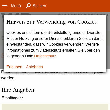
Menü
Suchen
Hinweis zur Verwendung von Cookies
Cookies erleichtern die Bereitstellung unserer Dienste.
SERVICE
Mit der Nutzung unserer Dienste erklären Sie sich damit
einverstanden, dass wir Cookies verwenden. Weitere
Informationen zum Datenschutz erhalten Sie über den
Seite empfehlen
folgenden Link:
Datenschutz
Erlauben
Ablehnen
Felder mit einem * sind Pflichtfelder und müssen ausgefüllt
werden
Ihre Angaben
Empfänger
*