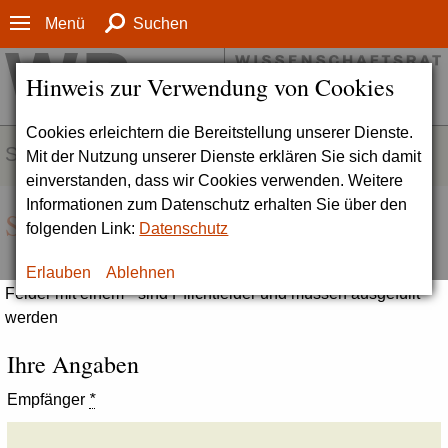
Menü
Suchen
Hinweis zur Verwendung von Cookies
Cookies erleichtern die Bereitstellung unserer Dienste.
SERVICE
Mit der Nutzung unserer Dienste erklären Sie sich damit
einverstanden, dass wir Cookies verwenden. Weitere
Informationen zum Datenschutz erhalten Sie über den
Seite empfehlen
folgenden Link:
Datenschutz
Erlauben
Ablehnen
Felder mit einem * sind Pflichtfelder und müssen ausgefüllt
werden
Ihre Angaben
Empfänger
*