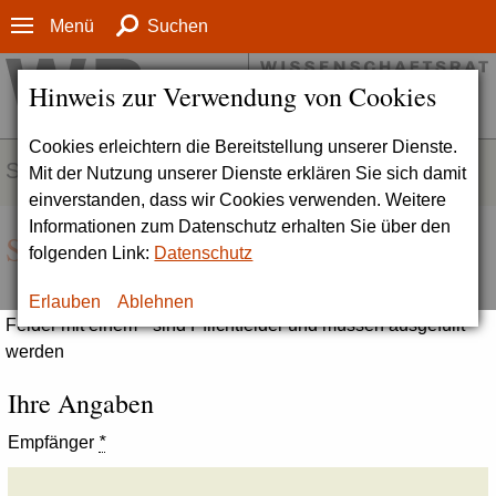
Menü
Suchen
Hinweis zur Verwendung von Cookies
Cookies erleichtern die Bereitstellung unserer Dienste.
SERVICE
Mit der Nutzung unserer Dienste erklären Sie sich damit
einverstanden, dass wir Cookies verwenden. Weitere
Informationen zum Datenschutz erhalten Sie über den
Seite empfehlen
folgenden Link:
Datenschutz
Erlauben
Ablehnen
Felder mit einem * sind Pflichtfelder und müssen ausgefüllt
werden
Ihre Angaben
Empfänger
*