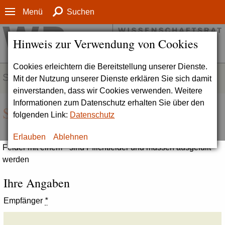
Menü
Suchen
Hinweis zur Verwendung von Cookies
Cookies erleichtern die Bereitstellung unserer Dienste.
SERVICE
Mit der Nutzung unserer Dienste erklären Sie sich damit
einverstanden, dass wir Cookies verwenden. Weitere
Informationen zum Datenschutz erhalten Sie über den
Seite empfehlen
folgenden Link:
Datenschutz
Erlauben
Ablehnen
Felder mit einem * sind Pflichtfelder und müssen ausgefüllt
werden
Ihre Angaben
Empfänger
*