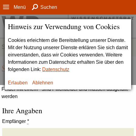
Menü
Suchen
Hinweis zur Verwendung von Cookies
Cookies erleichtern die Bereitstellung unserer Dienste.
SERVICE
Mit der Nutzung unserer Dienste erklären Sie sich damit
einverstanden, dass wir Cookies verwenden. Weitere
Informationen zum Datenschutz erhalten Sie über den
Seite empfehlen
folgenden Link:
Datenschutz
Erlauben
Ablehnen
Felder mit einem * sind Pflichtfelder und müssen ausgefüllt
werden
Ihre Angaben
Empfänger
*