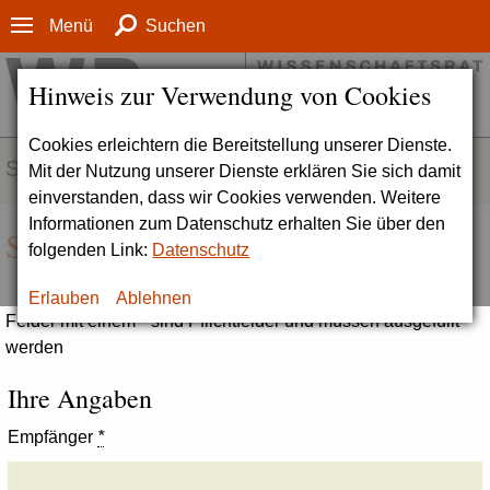
Menü
Suchen
Hinweis zur Verwendung von Cookies
Cookies erleichtern die Bereitstellung unserer Dienste.
SERVICE
Mit der Nutzung unserer Dienste erklären Sie sich damit
einverstanden, dass wir Cookies verwenden. Weitere
Informationen zum Datenschutz erhalten Sie über den
Seite empfehlen
folgenden Link:
Datenschutz
Erlauben
Ablehnen
Felder mit einem * sind Pflichtfelder und müssen ausgefüllt
werden
Ihre Angaben
Empfänger
*