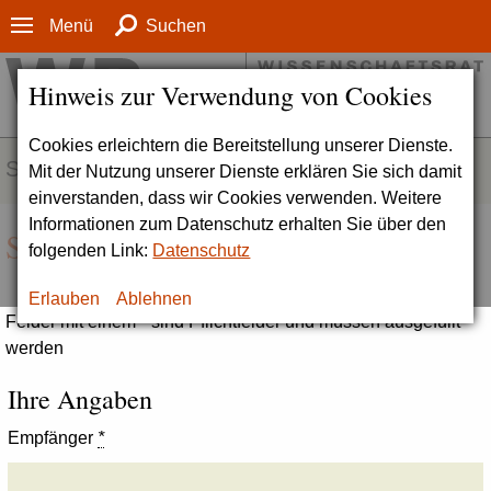
Menü
Suchen
Hinweis zur Verwendung von Cookies
Cookies erleichtern die Bereitstellung unserer Dienste.
SERVICE
Mit der Nutzung unserer Dienste erklären Sie sich damit
einverstanden, dass wir Cookies verwenden. Weitere
Informationen zum Datenschutz erhalten Sie über den
Seite empfehlen
folgenden Link:
Datenschutz
Erlauben
Ablehnen
Felder mit einem * sind Pflichtfelder und müssen ausgefüllt
werden
Ihre Angaben
Empfänger
*