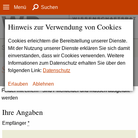
Menü
Suchen
Hinweis zur Verwendung von Cookies
Cookies erleichtern die Bereitstellung unserer Dienste.
SERVICE
Mit der Nutzung unserer Dienste erklären Sie sich damit
einverstanden, dass wir Cookies verwenden. Weitere
Informationen zum Datenschutz erhalten Sie über den
Seite empfehlen
folgenden Link:
Datenschutz
Erlauben
Ablehnen
Felder mit einem * sind Pflichtfelder und müssen ausgefüllt
werden
Ihre Angaben
Empfänger
*