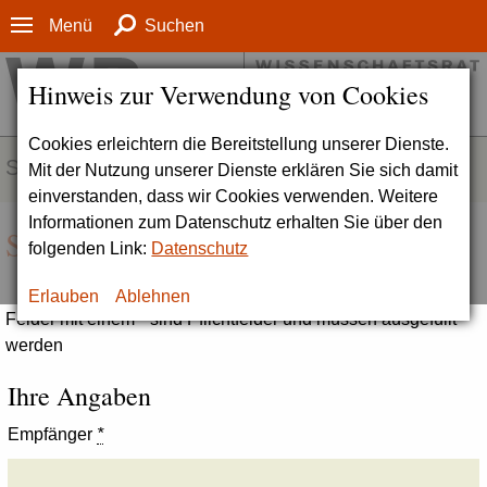
Menü
Suchen
Hinweis zur Verwendung von Cookies
Cookies erleichtern die Bereitstellung unserer Dienste.
SERVICE
Mit der Nutzung unserer Dienste erklären Sie sich damit
einverstanden, dass wir Cookies verwenden. Weitere
Informationen zum Datenschutz erhalten Sie über den
Seite empfehlen
folgenden Link:
Datenschutz
Erlauben
Ablehnen
Felder mit einem * sind Pflichtfelder und müssen ausgefüllt
werden
Ihre Angaben
Empfänger
*