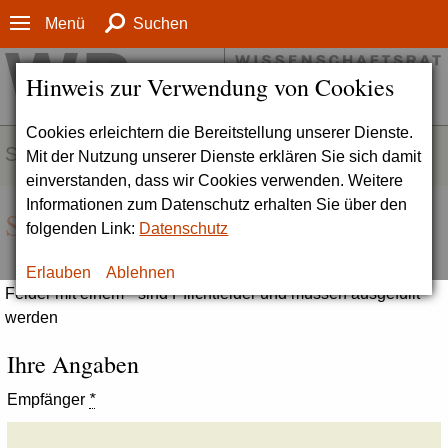
Menü
Suchen
Hinweis zur Verwendung von Cookies
Cookies erleichtern die Bereitstellung unserer Dienste.
SERVICE
Mit der Nutzung unserer Dienste erklären Sie sich damit
einverstanden, dass wir Cookies verwenden. Weitere
Informationen zum Datenschutz erhalten Sie über den
Seite empfehlen
folgenden Link:
Datenschutz
Erlauben
Ablehnen
Felder mit einem * sind Pflichtfelder und müssen ausgefüllt
werden
Ihre Angaben
Empfänger
*