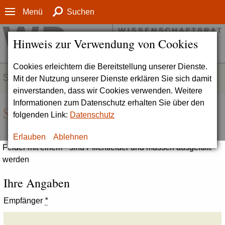
Menü
Suchen
Hinweis zur Verwendung von Cookies
Cookies erleichtern die Bereitstellung unserer Dienste.
SERVICE
Mit der Nutzung unserer Dienste erklären Sie sich damit
einverstanden, dass wir Cookies verwenden. Weitere
Informationen zum Datenschutz erhalten Sie über den
Seite empfehlen
folgenden Link:
Datenschutz
Erlauben
Ablehnen
Felder mit einem * sind Pflichtfelder und müssen ausgefüllt
werden
Ihre Angaben
Empfänger
*