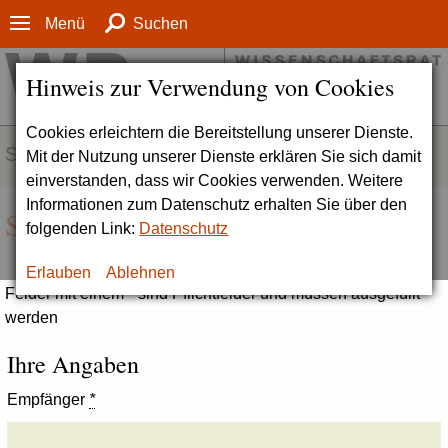
Menü
Suchen
Hinweis zur Verwendung von Cookies
Cookies erleichtern die Bereitstellung unserer Dienste.
SERVICE
Mit der Nutzung unserer Dienste erklären Sie sich damit
einverstanden, dass wir Cookies verwenden. Weitere
Informationen zum Datenschutz erhalten Sie über den
Seite empfehlen
folgenden Link:
Datenschutz
Erlauben
Ablehnen
Felder mit einem * sind Pflichtfelder und müssen ausgefüllt
werden
Ihre Angaben
Empfänger
*