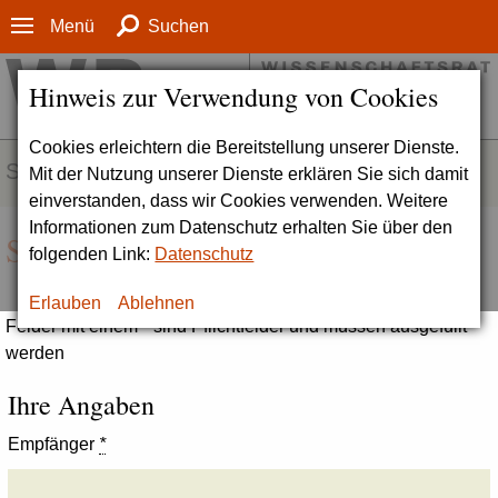
Menü
Suchen
Hinweis zur Verwendung von Cookies
Cookies erleichtern die Bereitstellung unserer Dienste.
SERVICE
Mit der Nutzung unserer Dienste erklären Sie sich damit
einverstanden, dass wir Cookies verwenden. Weitere
Informationen zum Datenschutz erhalten Sie über den
Seite empfehlen
folgenden Link:
Datenschutz
Erlauben
Ablehnen
Felder mit einem * sind Pflichtfelder und müssen ausgefüllt
werden
Ihre Angaben
Empfänger
*