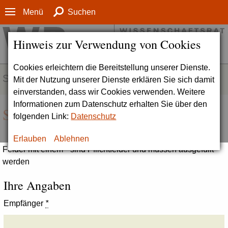
Menü
Suchen
Hinweis zur Verwendung von Cookies
Cookies erleichtern die Bereitstellung unserer Dienste.
SERVICE
Mit der Nutzung unserer Dienste erklären Sie sich damit
einverstanden, dass wir Cookies verwenden. Weitere
Informationen zum Datenschutz erhalten Sie über den
Seite empfehlen
folgenden Link:
Datenschutz
Erlauben
Ablehnen
Felder mit einem * sind Pflichtfelder und müssen ausgefüllt
werden
Ihre Angaben
Empfänger
*