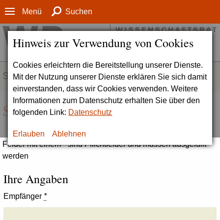
Menü
Suchen
Hinweis zur Verwendung von Cookies
Cookies erleichtern die Bereitstellung unserer Dienste.
SERVICE
Mit der Nutzung unserer Dienste erklären Sie sich damit
einverstanden, dass wir Cookies verwenden. Weitere
Informationen zum Datenschutz erhalten Sie über den
Seite empfehlen
folgenden Link:
Datenschutz
Erlauben
Ablehnen
Felder mit einem * sind Pflichtfelder und müssen ausgefüllt
werden
Ihre Angaben
Empfänger
*