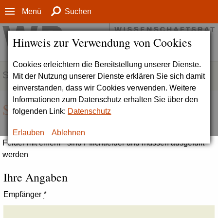
Menü
Suchen
Hinweis zur Verwendung von Cookies
Cookies erleichtern die Bereitstellung unserer Dienste.
SERVICE
Mit der Nutzung unserer Dienste erklären Sie sich damit
einverstanden, dass wir Cookies verwenden. Weitere
Informationen zum Datenschutz erhalten Sie über den
Seite empfehlen
folgenden Link:
Datenschutz
Erlauben
Ablehnen
Felder mit einem * sind Pflichtfelder und müssen ausgefüllt
werden
Ihre Angaben
Empfänger
*