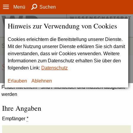
Menü
Suchen
Hinweis zur Verwendung von Cookies
Cookies erleichtern die Bereitstellung unserer Dienste.
SERVICE
Mit der Nutzung unserer Dienste erklären Sie sich damit
einverstanden, dass wir Cookies verwenden. Weitere
Informationen zum Datenschutz erhalten Sie über den
Seite empfehlen
folgenden Link:
Datenschutz
Erlauben
Ablehnen
Felder mit einem * sind Pflichtfelder und müssen ausgefüllt
werden
Ihre Angaben
Empfänger
*