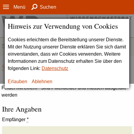
Menü
Suchen
Hinweis zur Verwendung von Cookies
Cookies erleichtern die Bereitstellung unserer Dienste.
SERVICE
Mit der Nutzung unserer Dienste erklären Sie sich damit
einverstanden, dass wir Cookies verwenden. Weitere
Informationen zum Datenschutz erhalten Sie über den
Seite empfehlen
folgenden Link:
Datenschutz
Erlauben
Ablehnen
Felder mit einem * sind Pflichtfelder und müssen ausgefüllt
werden
Ihre Angaben
Empfänger
*