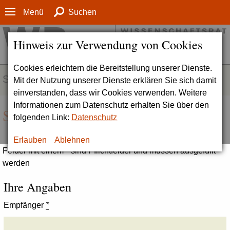
Menü
Suchen
Hinweis zur Verwendung von Cookies
Cookies erleichtern die Bereitstellung unserer Dienste.
SERVICE
Mit der Nutzung unserer Dienste erklären Sie sich damit
einverstanden, dass wir Cookies verwenden. Weitere
Informationen zum Datenschutz erhalten Sie über den
Seite empfehlen
folgenden Link:
Datenschutz
Erlauben
Ablehnen
Felder mit einem * sind Pflichtfelder und müssen ausgefüllt
werden
Ihre Angaben
Empfänger
*