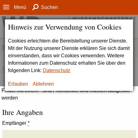
Menü
Suchen
Hinweis zur Verwendung von Cookies
Cookies erleichtern die Bereitstellung unserer Dienste.
SERVICE
Mit der Nutzung unserer Dienste erklären Sie sich damit
einverstanden, dass wir Cookies verwenden. Weitere
Informationen zum Datenschutz erhalten Sie über den
Seite empfehlen
folgenden Link:
Datenschutz
Erlauben
Ablehnen
Felder mit einem * sind Pflichtfelder und müssen ausgefüllt
werden
Ihre Angaben
Empfänger
*